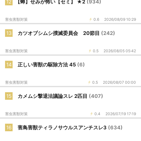
12
【蝉】せみが怖い【セミ】 ★2
(934)
害虫害獣対策
0.6
2026/08/09 10:29
13
カツオブシムシ撲滅委員会 20節目
(242)
害虫害獣対策
0.5
2026/08/05 05:42
14
正しい害獣の駆除方法 45
(6)
害虫害獣対策
0.5
2026/08/07 00:00
15
カメムシ撃退法議論スレ 2匹目
(407)
害虫害獣対策
0.4
2026/07/19 17:19
16
害鳥害獣ティラノサウルスアンチスレ3
(634)