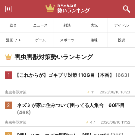
サイトを更新
総合
ニュース
雑談
実況
アイドル
漫画･ｱﾆﾒ
ゲーム
スポーツ
趣味
投資
害虫害獣対策勢いランキング
1
【これからが】ゴキブリ対策 110G目【本番】
(663)
害虫害獣対策
11
2026/08/10 10:23
2
ネズミが家に住みついて困ってる人集合 60匹目
(468)
害虫害獣対策
4.4
2026/08/10 11:52