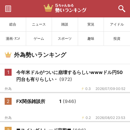
サイトを更新
総合
ニュース
雑談
実況
アイドル
漫画･ｱﾆﾒ
ゲーム
スポーツ
趣味
投資
外為勢いランキング
1
今年米ドルがついに崩壊するらしいwwwドル円50
円台も有りらしい・
(972)
外為
0.3
2026/07/09 00:52
2
FX関係雑談所 1
(946)
外為
0.2
2026/08/02 23:53