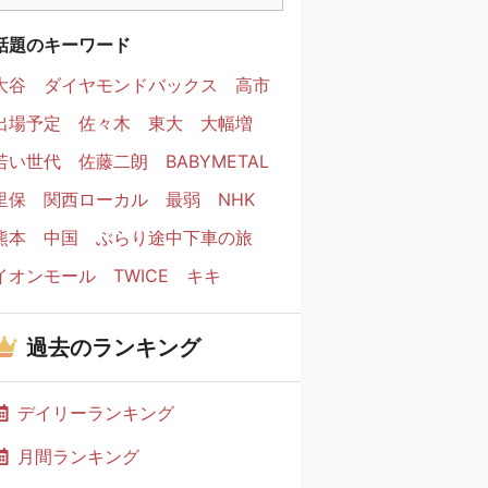
話題のキーワード
大谷
ダイヤモンドバックス
高市
出場予定
佐々木
東大
大幅増
若い世代
佐藤二朗
BABYMETAL
里保
関西ローカル
最弱
NHK
熊本
中国
ぶらり途中下車の旅
イオンモール
TWICE
キキ
過去のランキング
デイリーランキング
月間ランキング