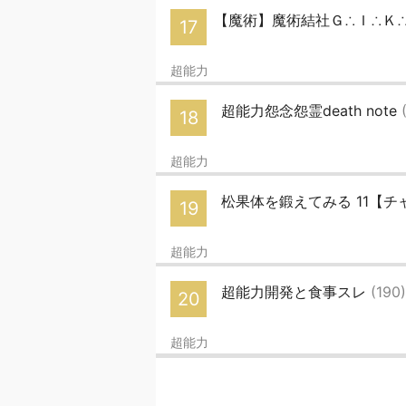
【魔術】魔術結社Ｇ∴Ｉ∴Ｋ∴
17
超能力
超能力怨念怨霊death note
18
超能力
松果体を鍛えてみる 11【
19
超能力
超能力開発と食事スレ
(190)
20
超能力