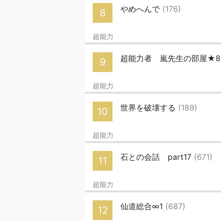
やめへんで
(176)
8
超能力
超能力者 嵐先生の部屋★
9
超能力
世界を破壊する
(189)
10
超能力
石との会話 part17
(671)
11
超能力
仙道総合∞1
(687)
12