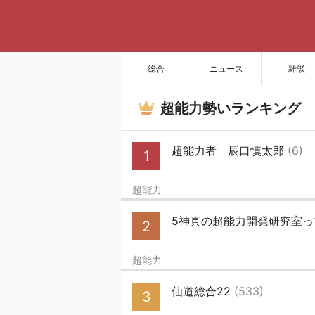
総合
ニュース
雑談
超能力勢いランキング
超能力者 辰口慎太郎
(6)
1
超能力
5神真の超能力開発研究室
2
超能力
仙道総合22
(533)
3