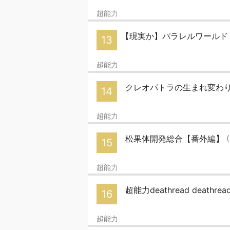
超能力
【現実か】パラレルワールド【幻
13
超能力
クレオパトラの生まれ変わ
14
超能力
松果体開発総合【番外編】
15
超能力
超能力deathread deathrea
16
超能力