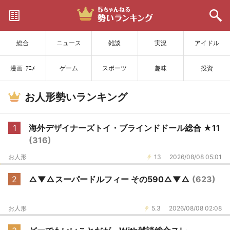
サイトを更新
総合
ニュース
雑談
実況
アイドル
漫画･ｱﾆﾒ
ゲーム
スポーツ
趣味
投資
お人形勢いランキング
1
海外デザイナーズトイ・ブラインドドール総合 ★11
(316)
お人形
13
2026/08/08 05:01
2
△▼△スーパードルフィー その590△▼△
(623)
お人形
5.3
2026/08/08 02:08