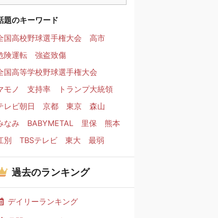
話題のキーワード
全国高校野球選手権大会
高市
危険運転
強盗致傷
全国高等学校野球選手権大会
マモノ
支持率
トランプ大統領
テレビ朝日
京都
東京
森山
みなみ
BABYMETAL
里保
熊本
江別
TBSテレビ
東大
最弱
過去のランキング
デイリーランキング