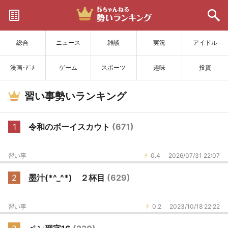
サイトを更新
総合
ニュース
雑談
実況
アイドル
漫画･ｱﾆﾒ
ゲーム
スポーツ
趣味
投資
習い事勢いランキング
1
令和のボーイスカウト
(671)
習い事
0.4
2026/07/31 22:07
2
墨汁(*^_^*) ２杯目
(629)
習い事
0.2
2023/10/18 22:22