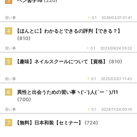
3
ペン習字16
(220)
習い事
0.1
2026/03/21 01:41
4
【ほんとに】わかるとできるの評判【できる？】
(810)
習い事
0.1
2023/09/24 05:32
5
【趣味】ネイルスクールについて【資格】
(810)
習い事
0.1
2025/03/07 11:43
6
異性と出会うための習い事ヽ(’-’)人(´ー｀)/11
(700)
習い事
0.1
2024/11/24 00:10
7
【無料】日本和装【セミナー】
(724)