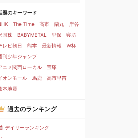
話題のキーワード
NHK
The Time
高市
蘭丸
岸谷
米国株
BABYMETAL
里保
寝坊
テレビ朝日
熊本
最新情報
W杯
週刊少年ジャンプ
アニメ関西ローカル
宝塚
イオンモール
馬鹿
高市早苗
熊本地震
過去のランキング
デイリーランキング