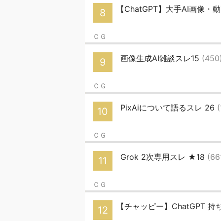
【ChatGPT】大手AI画像・動
8
ＣＧ
画像生成AI雑談スレ15
(450
9
ＣＧ
PixAiについて語るスレ 26
(
10
ＣＧ
Grok 2次専用スレ ★18
(66
11
ＣＧ
【チャッピー】ChatGPT 
12