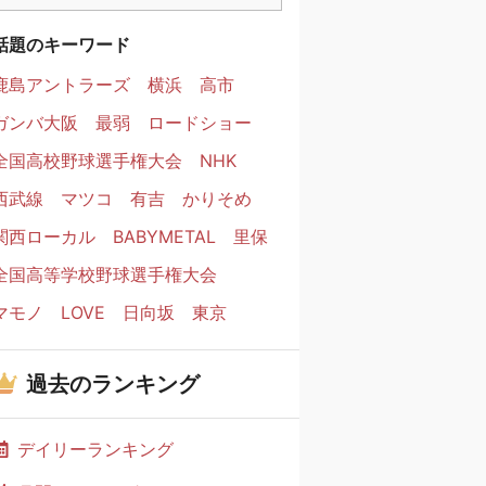
話題のキーワード
鹿島アントラーズ
横浜
高市
ガンバ大阪
最弱
ロードショー
全国高校野球選手権大会
NHK
西武線
マツコ
有吉
かりそめ
関西ローカル
BABYMETAL
里保
全国高等学校野球選手権大会
マモノ
LOVE
日向坂
東京
過去のランキング
デイリーランキング