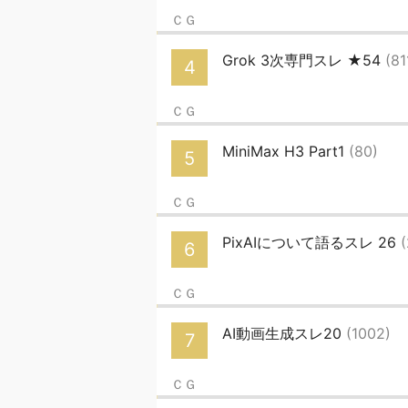
ＣＧ
Grok 3次専門スレ ★54
(81
4
ＣＧ
MiniMax H3 Part1
(80)
5
ＣＧ
PixAIについて語るスレ 26
(
6
ＣＧ
AI動画生成スレ20
(1002)
7
ＣＧ