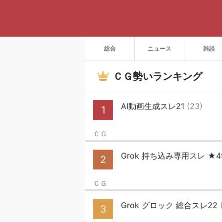
総合
ニュース
雑談
ＣＧ勢いランキング
AI動画生成スレ21
(23)
1
ＣＧ
Grok 持ち込み専用スレ ★
2
ＣＧ
Grok グロック 総合スレ22
3