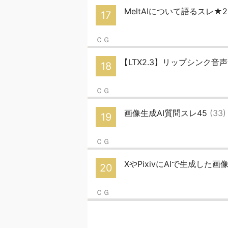
MeltAIについて語るスレ★
17
ＣＧ
【LTX2.3】リップシンク
18
ＣＧ
画像生成AI質問スレ45
(33)
19
ＣＧ
XやPixivにAIで生成した
20
ＣＧ