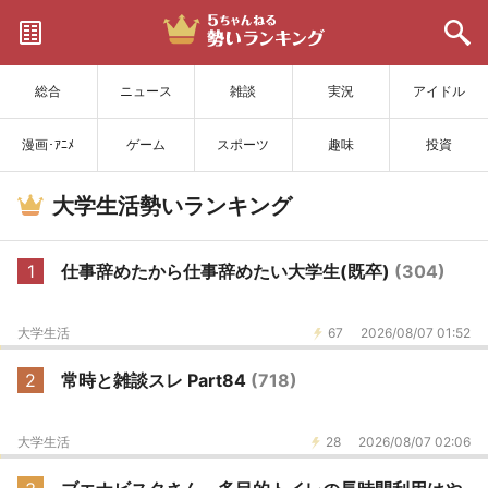
サイトを更新
総合
ニュース
雑談
実況
アイドル
漫画･ｱﾆﾒ
ゲーム
スポーツ
趣味
投資
大学生活勢いランキング
1
仕事辞めたから仕事辞めたい大学生(既卒)
(304)
大学生活
67
2026/08/07 01:52
2
常時と雑談スレ Part84
(718)
大学生活
28
2026/08/07 02:06