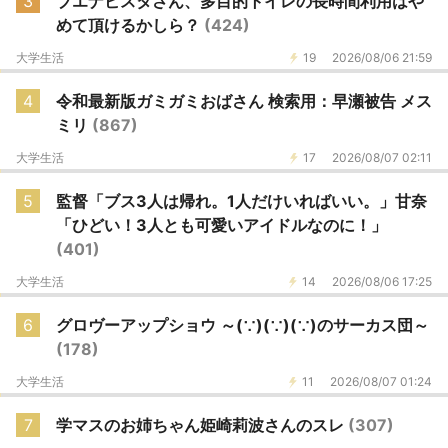
3
ブエナビスタさん、多目的トイレの長時間利用はや
めて頂けるかしら？
(424)
大学生活
19
2026/08/06 21:59
4
令和最新版ガミガミおばさん 検索用：早瀬被告 メス
ミリ
(867)
大学生活
17
2026/08/07 02:11
5
監督「ブス3人は帰れ。1人だけいればいい。」甘奈
「ひどい！3人とも可愛いアイドルなのに！」
(401)
大学生活
14
2026/08/06 17:25
6
グロヴーアップショウ ～(∵)(∵)(∵)のサーカス団～
(178)
大学生活
11
2026/08/07 01:24
7
学マスのお姉ちゃん姫崎莉波さんのスレ
(307)