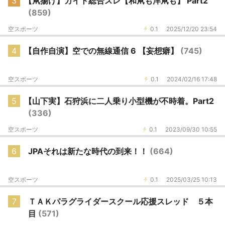
3
【凧揚げ】カイト総合スレ【和凧も洋凧も】 Part2
(859)
空スポーツ
0.1
2025/12/20 23:54
4
【自作自演】空での無線通信 6 【妄想癖】
(745)
空スポーツ
0.1
2024/02/16 17:48
5
【山下実】石狩浜に二人乗り小型機が不時着。Part2
(336)
空スポーツ
0.1
2023/09/30 10:55
6
JPAそれは新たな時代の到来！！
(664)
空スポーツ
0.1
2025/03/25 10:13
7
ＴＡＫパラグライダースクール応援スレッド ５本
目
(571)