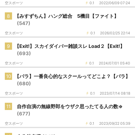
空スポーツ
0.1
2022/06/09 07:24
8
【みすずちん】ハング総合 5機目【ファイト】
(547)
空スポーツ
0.1
2026/02/25 22:14
9
【Exit!】スカイダイバー雑談スレ Load２【Exit!】
(693)
空スポーツ
0.1
2024/07/01 05:40
10
【パラ】一番良心的なスクールってどこよ？【パラ】
(680)
空スポーツ
0.1
2023/07/14 08:18
11
自作自演の無線野郎をウザク思ったてる人の数⇒
(677)
空スポーツ
0.1
2023/09/22 05:39