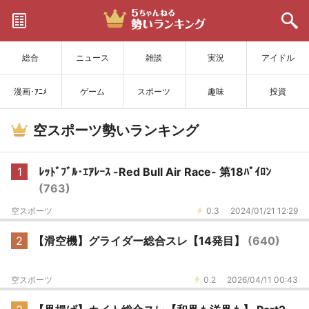
サイトを更新
総合
ニュース
雑談
実況
アイドル
漫画･ｱﾆﾒ
ゲーム
スポーツ
趣味
投資
空スポーツ勢いランキング
1
ﾚｯﾄﾞﾌﾞﾙ･ｴｱﾚｰｽ -Red Bull Air Race- 第18ﾊﾟｲﾛﾝ
(763)
空スポーツ
0.3
2024/01/21 12:29
2
【滑空機】グライダー総合スレ【14発目】
(640)
空スポーツ
0.2
2026/04/11 00:43