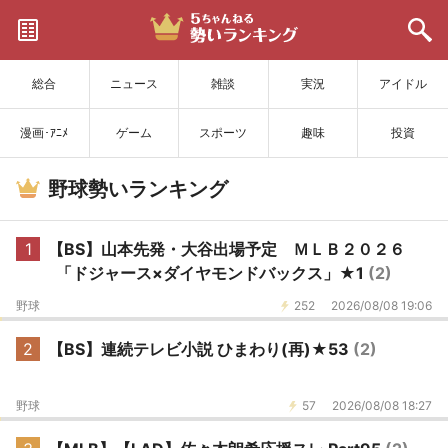
サイトを更新
総合
ニュース
雑談
実況
アイドル
漫画･ｱﾆﾒ
ゲーム
スポーツ
趣味
投資
野球勢いランキング
1
【BS】山本先発・大谷出場予定 ＭＬＢ２０２６
「ドジャース×ダイヤモンドバックス」★1
(2)
野球
252
2026/08/08 19:06
2
【BS】連続テレビ小説 ひまわり(再)★53
(2)
野球
57
2026/08/08 18:27