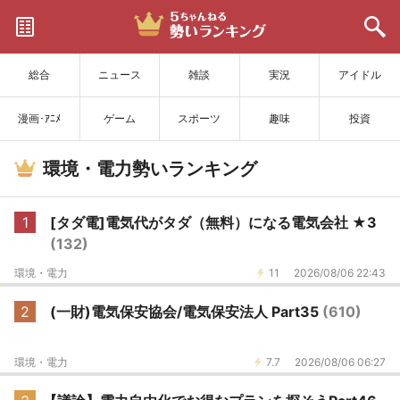
サイトを更新
総合
ニュース
雑談
実況
アイドル
漫画･ｱﾆﾒ
ゲーム
スポーツ
趣味
投資
環境・電力勢いランキング
1
[タダ電]電気代がタダ（無料）になる電気会社 ★3
(132)
環境・電力
11
2026/08/06 22:43
2
(一財)電気保安協会/電気保安法人 Part35
(610)
環境・電力
7.7
2026/08/06 06:27