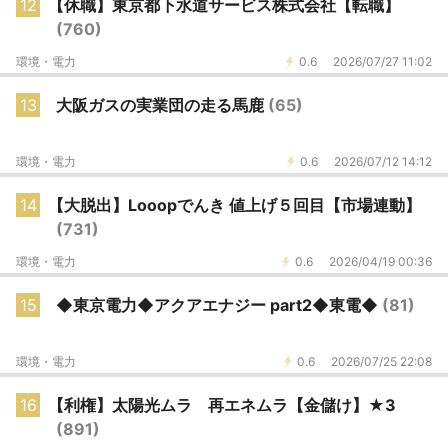
12
【休職】東京都下水道サービス株式会社【転職】
(760)
環境・電力
0.6
2026/07/27 11:02
13
大阪ガスの実業団の走る馬鹿
(65)
環境・電力
0.6
2026/07/12 14:12
14
【大脱出】Looopでんき 値上げ５回目【市場連動】
(731)
環境・電力
0.6
2026/04/19 00:36
15
◆東京電力◆アクアエナジー part2◆東電◆
(81)
環境・電力
0.6
2026/07/25 22:08
16
【利権】太陽光ムラ 再エネムラ【金儲け】★3
(891)