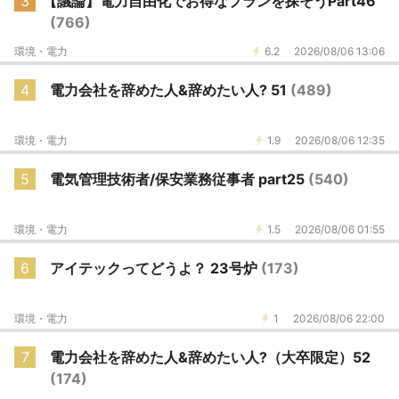
3
【議論】電力自由化でお得なプランを探そうPart46
(766)
環境・電力
6.2
2026/08/06 13:06
4
電力会社を辞めた人&辞めたい人? 51
(489)
環境・電力
1.9
2026/08/06 12:35
5
電気管理技術者/保安業務従事者 part25
(540)
環境・電力
1.5
2026/08/06 01:55
6
アイテックってどうよ？ 23号炉
(173)
環境・電力
1
2026/08/06 22:00
7
電力会社を辞めた人&辞めたい人?（大卒限定）52
(174)