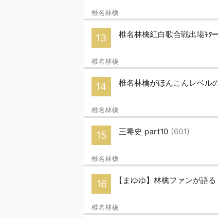
椎名林檎
椎名林檎紅白歌合戦出場ｷﾀ━━(
13
椎名林檎
椎名林檎がほんこんレベル
14
椎名林檎
三毒史 part10
(601)
15
椎名林檎
【まゆゆ】林檎ファンが語る
16
椎名林檎