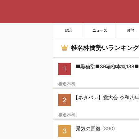
総合
ニュース
雑談
椎名林檎勢いランキング
■黒猫堂■SR猫柳本線138
1
椎名林檎
【ネタバレ】党大会 令和八年列
2
椎名林檎
景気の回復
(890)
3