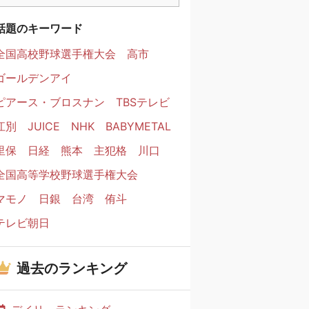
話題のキーワード
全国高校野球選手権大会
高市
ゴールデンアイ
ピアース・ブロスナン
TBSテレビ
江別
JUICE
NHK
BABYMETAL
里保
日経
熊本
主犯格
川口
全国高等学校野球選手権大会
マモノ
日銀
台湾
侑斗
テレビ朝日
過去のランキング