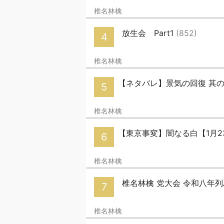
椎名林檎
放生会 Part1
(852)
4
椎名林檎
【ネタバレ】景気の回復 其
5
椎名林檎
【東京事変】闇なる白【1月
6
椎名林檎
椎名林檎 党大会 令和八年列島
7
椎名林檎