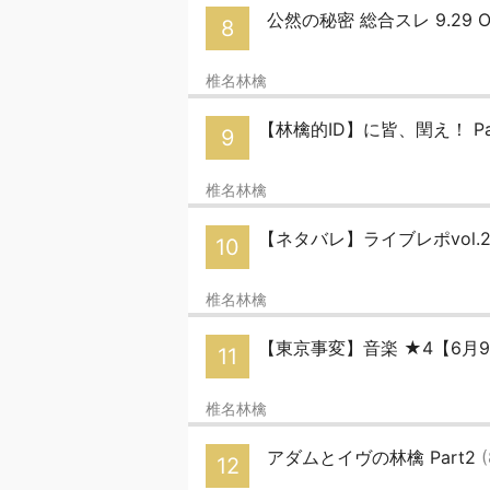
公然の秘密 総合スレ 9.29 ON 
8
椎名林檎
【林檎的ID】に皆、閏え！ Par
9
椎名林檎
【ネタバレ】ライブレポvol
10
椎名林檎
【東京事変】音楽 ★4【6月
11
椎名林檎
アダムとイヴの林檎 Part2
12