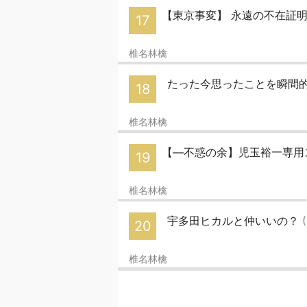
【東京事変】 永遠の不在証
17
椎名林檎
たった今思ったことを瞬間的
18
椎名林檎
【―不惑の余】児玉裕一専用ス
19
椎名林檎
宇多田ヒカルと仲いいの？
20
椎名林檎