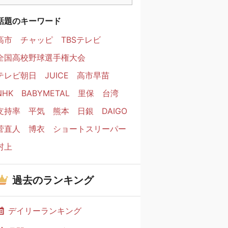
話題のキーワード
高市
チャッピ
TBSテレビ
全国高校野球選手権大会
テレビ朝日
JUICE
高市早苗
NHK
BABYMETAL
里保
台湾
支持率
平気
熊本
日銀
DAIGO
菅直人
博衣
ショートスリーパー
村上
過去のランキング
デイリーランキング