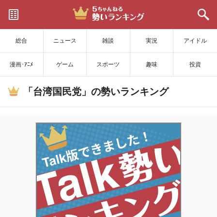
サイトを更新
総合
ニュース
雑談
実況
アイドル
漫画･ｱﾆﾒ
ゲーム
スポーツ
趣味
投資
「台湾国民党」の勢いランキング