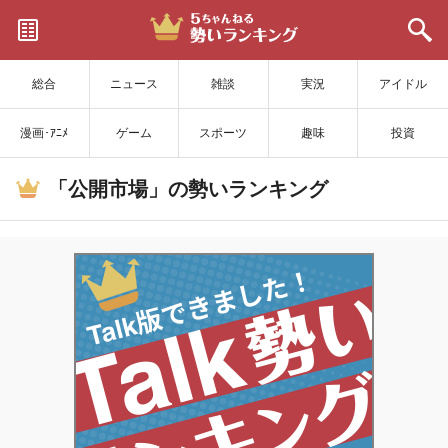
サイトを更新
総合
ニュース
雑談
実況
アイドル
漫画･ｱﾆﾒ
ゲーム
スポーツ
趣味
投資
「公開市場」の勢いランキング