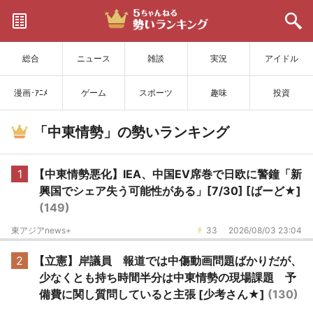
サイトを更新
総合
ニュース
雑談
実況
アイドル
漫画･ｱﾆﾒ
ゲーム
スポーツ
趣味
投資
「中東情勢」の勢いランキング
1
【中東情勢悪化】IEA、中国EV席巻で日欧に警鐘「新
興国でシェア失う可能性がある」[7/30] [ばーど★]
(149)
東アジアnews+
33
2026/08/03 23:04
2
【立憲】岸議員 報道では中傷動画問題ばかりだが、
少なくとも持ち時間半分は中東情勢の現場課題 予
備費に関し質問していると主張 [少考さん★]
(130)