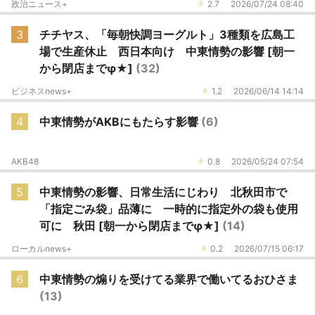
政治ニュース+
2.7
2026/07/24 08:40
3
チチヤス、「毎朝快調ヨーグルト」3種類を広島工
場で生産休止 西日本向け 中東情勢の影響 [朝一
から閉店までφ★]
(32)
ビジネスnews+
1.2
2026/06/14 14:14
4
中東情勢がAKBにもたらす影響
(6)
AKB48
0.8
2026/05/24 07:54
5
中東情勢の影響、日常生活にじわり 北秋田市で
「指定ごみ袋」品薄に 一時的に指定外の袋も使用
可に 秋田 [朝一から閉店までφ★]
(14)
ローカルnews+
0.2
2026/07/15 06:17
6
中東情勢の煽りを受けてる業界で働いてるおひさま
(13)