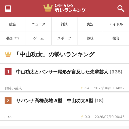
サイトを更新
総合
ニュース
雑談
実況
アイドル
漫画･ｱﾆﾒ
ゲーム
スポーツ
趣味
投資
「中山功太」の勢いランキング
1
中山功太とパンサー尾形が言及した先輩芸人
(335)
お笑い芸人
6.4
2026/06/30 04:32
2
サバンナ高橋茂雄 A型 中山功太A型
(18)
占い
0.3
2026/07/10 00:45