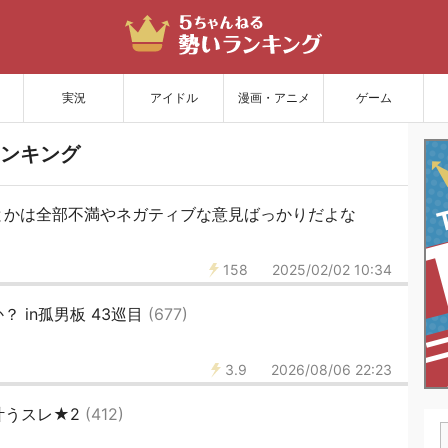
サイトを更新
実況
アイドル
漫画・アニメ
ゲーム
ンキング
とかは全部不満やネガティブな意見ばっかりだよな
158
2025/02/02 10:34
 in孤男板 43巡目
(677)
3.9
2026/08/06 22:23
叶うスレ★2
(412)