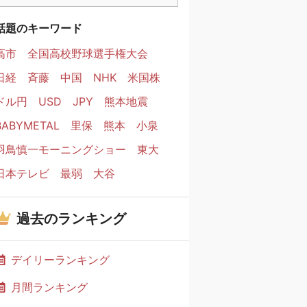
話題のキーワード
高市
全国高校野球選手権大会
日経
斉藤
中国
NHK
米国株
ドル円
USD
JPY
熊本地震
BABYMETAL
里保
熊本
小泉
羽鳥慎一モーニングショー
東大
日本テレビ
最弱
大谷
過去のランキング
デイリーランキング
月間ランキング