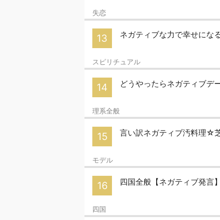
失恋
ネガティブな力で幸せにな
13
スピリチュアル
どうやったらネガティブデ
14
理系全般
言い訳ネガティブ汚料理☆
15
モデル
四国全般【ネガティブ発言】やら
16
四国