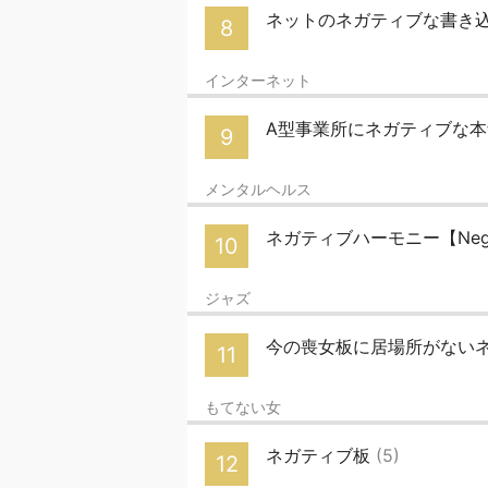
ネットのネガティブな書き
8
インターネット
A型事業所にネガティブな
9
メンタルヘルス
ネガティブハーモニー【Negat
10
ジャズ
今の喪女板に居場所がない
11
もてない女
ネガティブ板
(5)
12