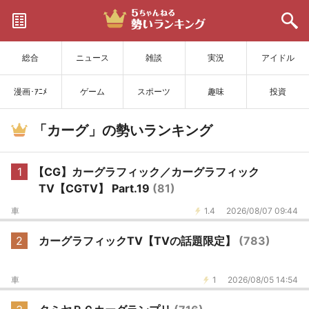
サイトを更新
総合
ニュース
雑談
実況
アイドル
漫画･ｱﾆﾒ
ゲーム
スポーツ
趣味
投資
「カーグ」の勢いランキング
1
【CG】カーグラフィック／カーグラフィック
TV【CGTV】 Part.19
(81)
車
1.4
2026/08/07 09:44
2
カーグラフィックTV【TVの話題限定】
(783)
車
1
2026/08/05 14:54