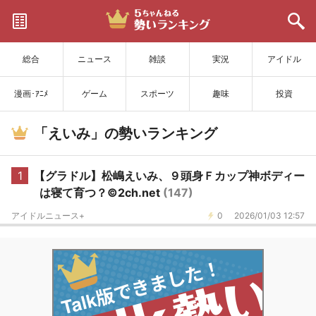
サイトを更新
総合
ニュース
雑談
実況
アイドル
漫画･ｱﾆﾒ
ゲーム
スポーツ
趣味
投資
「えいみ」の勢いランキング
1
【グラドル】松嶋えいみ、９頭身Ｆカップ神ボディー
は寝て育つ？©2ch.net
(147)
アイドルニュース+
0
2026/01/03 12:57