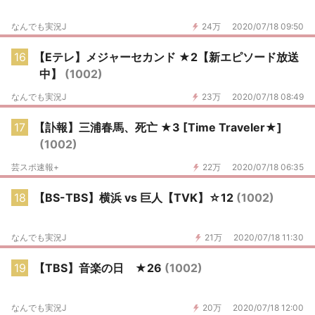
なんでも実況J
24万
2020/07/18 09:50
16
【Eテレ】メジャーセカンド ★2【新エピソード放送
中】
(1002)
なんでも実況J
23万
2020/07/18 08:49
17
【訃報】三浦春馬、死亡 ★3 [Time Traveler★]
(1002)
芸スポ速報+
22万
2020/07/18 06:35
18
【BS-TBS】横浜 vs 巨人【TVK】☆12
(1002)
なんでも実況J
21万
2020/07/18 11:30
19
【TBS】音楽の日 ★26
(1002)
なんでも実況J
20万
2020/07/18 12:00