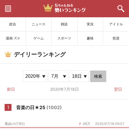
サイトを更新
総合
ニュース
雑談
実況
アイドル
漫画･ｱﾆﾒ
ゲーム
スポーツ
趣味
投資
デイリーランキング
検索
前日
2020年7月18日
翌日
1
音楽の日★25
(1002)
番組ch(TBS)
48万
2020/07/18 09:07