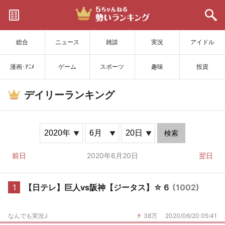
サイトを更新
総合
ニュース
雑談
実況
アイドル
漫画･ｱﾆﾒ
ゲーム
スポーツ
趣味
投資
デイリーランキング
検索
前日
2020年6月20日
翌日
1
【日テレ】巨人vs阪神【ジータス】☆６
(1002)
なんでも実況J
38万
2020/06/20 05:41