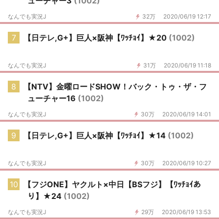
ューチャー3
(1002)
なんでも実況J
32万
2020/06/19 12:17
7
【日テレ,G+】巨人×阪神【ﾜｯﾁｮｲ】★20
(1002)
なんでも実況J
31万
2020/06/19 11:18
8
【NTV】金曜ロードSHOW！バック・トゥ・ザ・フ
ューチャー16
(1002)
なんでも実況J
30万
2020/06/19 14:01
9
【日テレ,G+】巨人×阪神【ﾜｯﾁｮｲ】★14
(1002)
なんでも実況J
30万
2020/06/19 10:27
10
【フジONE】ヤクルト×中日【BSフジ】【ﾜｯﾁｮｲあ
り】★24
(1002)
なんでも実況J
29万
2020/06/19 13:53