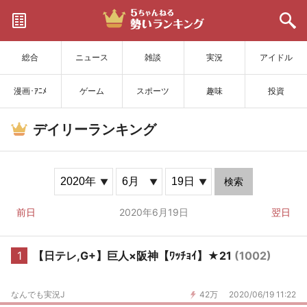
サイトを更新
総合
ニュース
雑談
実況
アイドル
漫画･ｱﾆﾒ
ゲーム
スポーツ
趣味
投資
デイリーランキング
検索
前日
2020年6月19日
翌日
1
【日テレ,G+】巨人×阪神【ﾜｯﾁｮｲ】★21
(1002)
なんでも実況J
42万
2020/06/19 11:22