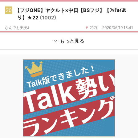
20
【フジONE】ヤクルト×中日【BSフジ】【ﾜｯﾁｮｲあ
り】★22
(1002)
なんでも実況J
21万
2020/06/19 13:41
もっと見る