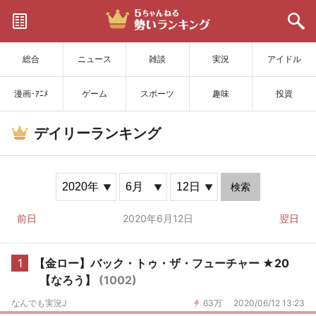
サイトを更新
総合
ニュース
雑談
実況
アイドル
漫画･ｱﾆﾒ
ゲーム
スポーツ
趣味
投資
デイリーランキング
検索
前日
2020年6月12日
翌日
1
【金ロー】バック・トゥ・ザ・フューチャー ★20
【なろう】
(1002)
なんでも実況J
63万
2020/06/12 13:23