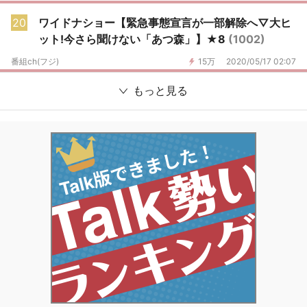
20
ワイドナショー【緊急事態宣言が一部解除へ▽大ヒ
ット!今さら聞けない「あつ森」】★8
(1002)
番組ch(フジ)
15万
2020/05/17 02:07
もっと見る