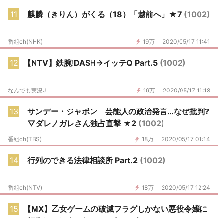
11
麒麟（きりん）がくる（18）「越前へ」★7
(1002)
番組ch(NHK)
19万
2020/05/17 11:41
12
【NTV】鉄腕!DASH→イッテQ Part.5
(1002)
なんでも実況J
19万
2020/05/17 11:18
13
サンデー・ジャポン 芸能人の政治発言…なぜ批判?
▽ダレノガレさん独占直撃 ★2
(1002)
番組ch(TBS)
18万
2020/05/17 01:14
14
行列のできる法律相談所 Part.2
(1002)
番組ch(NTV)
18万
2020/05/17 12:24
15
【MX】乙女ゲームの破滅フラグしかない悪役令嬢に