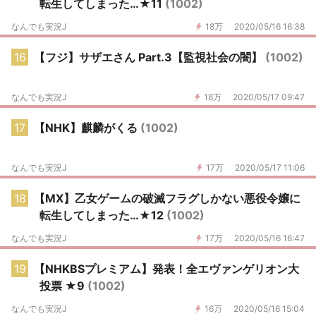
転生してしまった…★11
(1002)
なんでも実況J
18万
2020/05/16 16:38
16
【フジ】サザエさん Part.3【監視社会の闇】
(1002)
なんでも実況J
18万
2020/05/17 09:47
17
【NHK】麒麟がくる
(1002)
なんでも実況J
17万
2020/05/17 11:06
18
【MX】乙女ゲームの破滅フラグしかない悪役令嬢に
転生してしまった…★12
(1002)
なんでも実況J
17万
2020/05/16 16:47
19
【NHKBSプレミアム】発表！全エヴァンゲリオン大
投票 ★9
(1002)
なんでも実況J
16万
2020/05/16 15:04