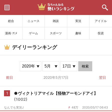
サイトを更新
総合
ニュース
雑談
実況
アイドル
漫画･ｱﾆﾒ
ゲーム
スポーツ
趣味
投資
デイリーランキング
検索
前日
2020年5月17日
翌日
1
●ヴィクトリアマイル【怪物アーモンドアイ】
(1002)
なんでも実況J
48万
2020/05/17 06:43