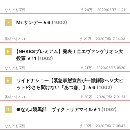
なんでも実況J
24万
2020/05/17 11:21
7
Mr.サンデー★6
(1002)
番組ch(フジ)
21万
2020/05/17 14:03
8
【NHKBSプレミアム】発表！全エヴァンゲリオン大
投票 ★11
(1002)
なんでも実況J
21万
2020/05/16 15:20
9
ワイドナショー【緊急事態宣言が一部解除へ▽大ヒ
ット!今さら聞けない「あつ森」】★6
(1002)
番組ch(フジ)
20万
2020/05/17 01:51
10
●なんJ競馬部 ヴィクトリアマイル★1
(1002)
なんでも実況J
19万
2020/05/17 06:47