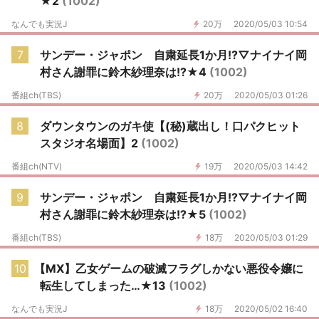
★2
(1002)
なんでも実況J
20万
2020/05/03 10:54
7
サンデー・ジャポン 自粛延長1か月!?▽ナイナイ岡
村さん謝罪に鈴木紗理奈は!?★4
(1002)
番組ch(TBS)
20万
2020/05/03 01:26
8
ダウンタウンのガキ使【(秘)蔵出し！口パクヒット
スタジオ名場面】2
(1002)
番組ch(NTV)
19万
2020/05/03 14:42
9
サンデー・ジャポン 自粛延長1か月!?▽ナイナイ岡
村さん謝罪に鈴木紗理奈は!?★5
(1002)
番組ch(TBS)
18万
2020/05/03 01:29
10
【MX】乙女ゲームの破滅フラグしかない悪役令嬢に
転生してしまった…★13
(1002)
なんでも実況J
18万
2020/05/02 16:40