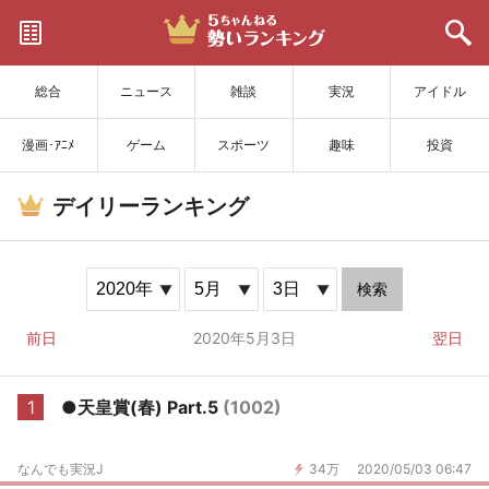
サイトを更新
総合
ニュース
雑談
実況
アイドル
漫画･ｱﾆﾒ
ゲーム
スポーツ
趣味
投資
デイリーランキング
検索
前日
2020年5月3日
翌日
1
●天皇賞(春) Part.5
(1002)
なんでも実況J
34万
2020/05/03 06:47