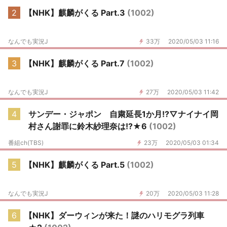
2
【NHK】麒麟がくる Part.3
(1002)
なんでも実況J
33万
2020/05/03 11:16
3
【NHK】麒麟がくる Part.7
(1002)
なんでも実況J
27万
2020/05/03 11:42
4
サンデー・ジャポン 自粛延長1か月!?▽ナイナイ岡
村さん謝罪に鈴木紗理奈は!?★6
(1002)
番組ch(TBS)
23万
2020/05/03 01:34
5
【NHK】麒麟がくる Part.5
(1002)
なんでも実況J
20万
2020/05/03 11:28
6
【NHK】ダーウィンが来た！謎のハリモグラ列車