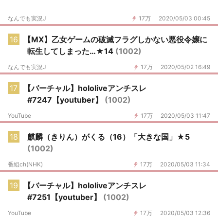
なんでも実況J
17万
2020/05/03 00:45
16
【MX】乙女ゲームの破滅フラグしかない悪役令嬢に
転生してしまった…★14
(1002)
なんでも実況J
17万
2020/05/02 16:49
17
【バーチャル】hololiveアンチスレ
#7247【youtuber】
(1002)
YouTube
17万
2020/05/03 11:47
18
麒麟（きりん）がくる（16）「大きな国」★5
(1002)
番組ch(NHK)
17万
2020/05/03 11:34
19
【バーチャル】hololiveアンチスレ
#7251【youtuber】
(1002)
YouTube
17万
2020/05/03 12:36