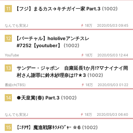
11
【フジ】まるカス→キチガイ一家 Part.3
(1002)
なんでも実況J
18万
2020/05/03 09:45
12
【バーチャル】hololiveアンチスレ
#7252【youtuber】
(1002)
YouTube
18万
2020/05/03 12:44
13
サンデー・ジャポン 自粛延長1か月!?▽ナイナイ岡
村さん謝罪に鈴木紗理奈は!?★3
(1002)
番組ch(TBS)
18万
2020/05/03 01:22
14
●天皇賞(春) Part.3
(1002)
なんでも実況J
18万
2020/05/03 06:40
15
【ﾆﾁｱｻ】魔進戦隊ｷﾗﾒｲｼﾞｬｰ ☆6
(1002)