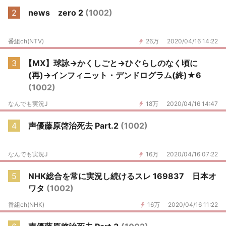
2
news zero 2
(1002)
番組ch(NTV)
26万
2020/04/16 14:22
3
【MX】球詠→かくしごと→ひぐらしのなく頃に
(再)→インフィニット・デンドログラム(終)★6
(1002)
なんでも実況J
18万
2020/04/16 14:47
4
声優藤原啓治死去 Part.2
(1002)
なんでも実況J
16万
2020/04/16 07:22
5
NHK総合を常に実況し続けるスレ 169837 日本オ
ワタ
(1002)
番組ch(NHK)
16万
2020/04/16 11:22