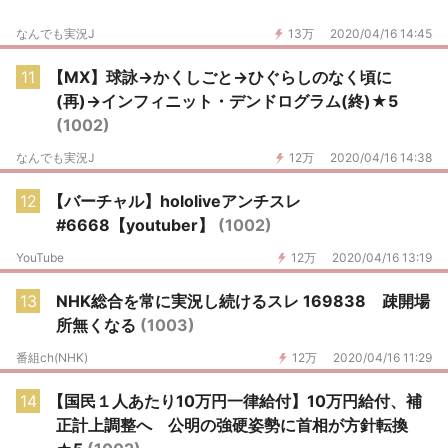
なんでも実況J
13万
2020/04/16 14:45
11
【MX】球詠→かくしごと→ひぐらしのなく頃に
(再)→インフィニット・デンドログラム(終)★5
(1002)
なんでも実況J
12万
2020/04/16 14:38
12
【バーチャル】hololiveアンチスレ
#6668【youtuber】
(1002)
YouTube
12万
2020/04/16 13:19
13
NHK総合を常に実況し続けるスレ 169838 疎開場
所無くなる
(1003)
番組ch(NHK)
12万
2020/04/16 11:29
14
【国民１人あたり10万円一律給付】10万円給付、補
正計上調整へ 公明の強硬姿勢に首相が方針転換