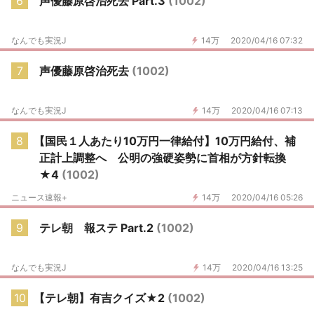
6
声優藤原啓治死去 Part.3
(1002)
なんでも実況J
14万
2020/04/16 07:32
7
声優藤原啓治死去
(1002)
なんでも実況J
14万
2020/04/16 07:13
8
【国民１人あたり10万円一律給付】10万円給付、補
正計上調整へ 公明の強硬姿勢に首相が方針転換
★4
(1002)
ニュース速報+
14万
2020/04/16 05:26
9
テレ朝 報ステ Part.2
(1002)
なんでも実況J
14万
2020/04/16 13:25
10
【テレ朝】有吉クイズ★2
(1002)