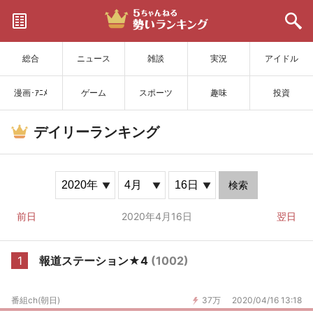
サイトを更新
総合
ニュース
雑談
実況
アイドル
漫画･ｱﾆﾒ
ゲーム
スポーツ
趣味
投資
デイリーランキング
検索
前日
2020年4月16日
翌日
1
報道ステーション★4
(1002)
番組ch(朝日)
37万
2020/04/16 13:18