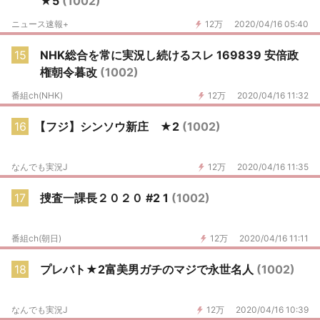
★5
(1002)
ニュース速報+
12万
2020/04/16 05:40
15
NHK総合を常に実況し続けるスレ 169839 安倍政
権朝令暮改
(1002)
番組ch(NHK)
12万
2020/04/16 11:32
16
【フジ】シンソウ新庄 ★2
(1002)
なんでも実況J
12万
2020/04/16 11:35
17
捜査一課長２０２０ #2 1
(1002)
番組ch(朝日)
12万
2020/04/16 11:11
18
プレバト★2富美男ガチのマジで永世名人
(1002)
なんでも実況J
12万
2020/04/16 10:39