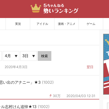
サイトを更新
実況
アイドル
漫画・アニメ
ゲーム
検索
2020年4月3日
翌日
思い出のアナニー」★3
(1002)
30万
2020/04/03 12:31
ル志村けん追悼★13
(1002)