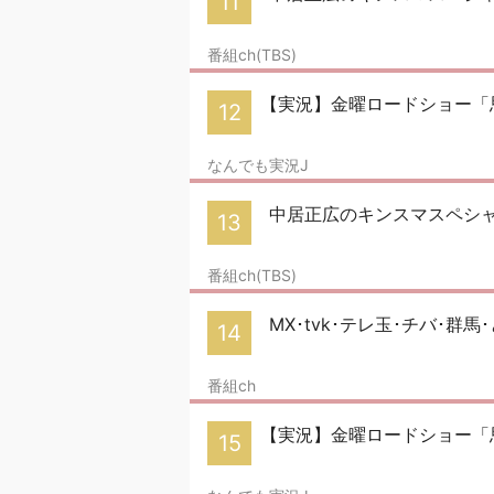
11
番組ch(TBS)
【実況】金曜ロードショー「
12
なんでも実況J
中居正広のキンスマスペシャ
13
番組ch(TBS)
MX･tvk･テレ玉･チバ･群馬
14
番組ch
【実況】金曜ロードショー「
15