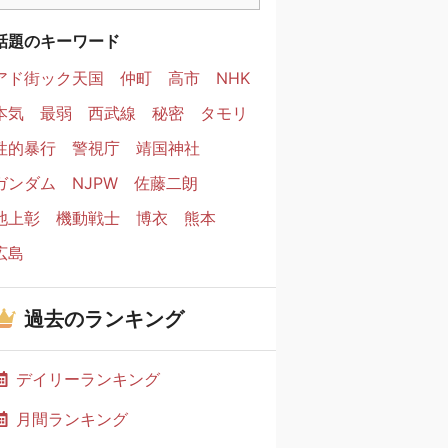
話題のキーワード
アド街ック天国
仲町
高市
NHK
本気
最弱
西武線
秘密
タモリ
性的暴行
警視庁
靖国神社
ガンダム
NJPW
佐藤二朗
池上彰
機動戦士
博衣
熊本
広島
過去のランキング
デイリーランキング
月間ランキング