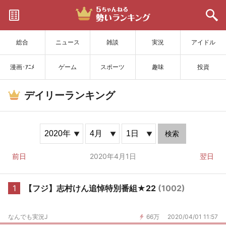
サイトを更新
総合
ニュース
雑談
実況
アイドル
漫画･ｱﾆﾒ
ゲーム
スポーツ
趣味
投資
デイリーランキング
検索
前日
2020年4月1日
翌日
1
【フジ】志村けん追悼特別番組★22
(1002)
なんでも実況J
66万
2020/04/01 11:57