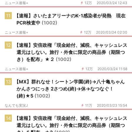
ニュース速報+
12万
2020/03/24 12:43
11
【速報】さいたまアリーナのK-1感染者が発熱 現在
PCR検査中
(1002)
ニュース速報+
12万
2020/03/24 02:30
12
【速報】安倍政権「現金給付、減税、キャッシュレス
還元はしない。旅行・外食に限定の商品券（期限つ
き）を配布」★２
(1002)
ニュース速報+
12万
2020/03/24 11:58
13
【MX】群れなせ！シートン学園(終)→八十亀ちゃん
かんさつにっき 2さつめ(終)→休→なつなぐ！
(終)★5
(1002)
なんでも実況J
11万
2020/03/23 15:54
14
【速報】安倍政権「現金給付、減税、キャッシュレス
還元はしない。旅行・外食に限定の商品券（期限つ