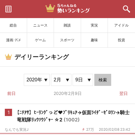
サイトを更新
総合
ニュース
雑談
実況
アイドル
漫画･ｱﾆﾒ
ゲーム
スポーツ
趣味
投資
デイリーランキング
検索
前日
2020年2月9日
翌日
1
【ﾆﾁｱｻ】ﾋｰﾘﾝｸﾞっど♥ﾌﾟﾘｷｭｱ→仮面ﾗｲﾀﾞｰｾﾞﾛﾜﾝ→騎士
竜戦隊ﾘｭｳｿｳｼﾞｬｰ ☆2
(1002)
なんでも実況J
27万
2020/02/08 23:42