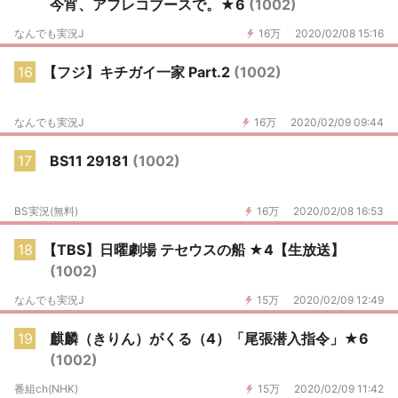
今宵、アフレコブースで。★6
(1002)
なんでも実況J
16万
2020/02/08 15:16
16
【フジ】キチガイ一家 Part.2
(1002)
なんでも実況J
16万
2020/02/09 09:44
17
BS11 29181
(1002)
BS実況(無料)
16万
2020/02/08 16:53
18
【TBS】日曜劇場 テセウスの船 ★4【生放送】
(1002)
なんでも実況J
15万
2020/02/09 12:49
19
麒麟（きりん）がくる（4）「尾張潜入指令」★6
(1002)
番組ch(NHK)
15万
2020/02/09 11:42