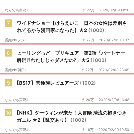
なんでも実況J
22万
2020/02/09 11:28
7
ワイドナショー【けらえいこ「日本の女性は差別さ
れてるから漫画家になった】★2
(1002)
番組ch(フジ)
22万
2020/02/09 01:17
8
ヒーリングっど プリキュア 第2話「パートナー
解消!?わたしじゃダメなの?」★5
(1002)
番組ch(朝日)
22万
2020/02/08 23:49
9
【BS17】異種族レビュアーズ
(1002)
なんでも実況J
20万
2020/02/08 16:48
10
【NHK】ダーウィンが来た！大冒険 清流の抱きつき
ガエル ★2【乱交あり】
(1002)
なんでも実況J
19万
2020/02/09 10:50