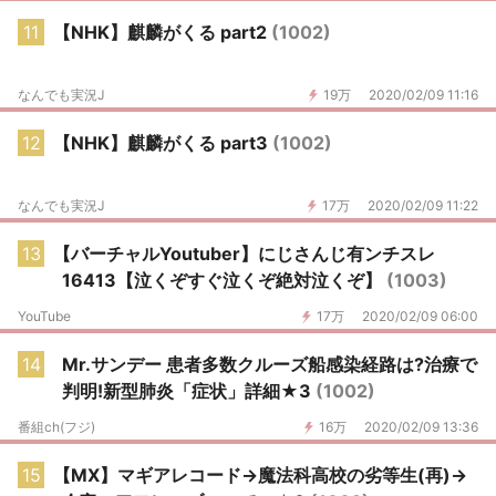
11
【NHK】麒麟がくる part2
(1002)
なんでも実況J
19万
2020/02/09 11:16
12
【NHK】麒麟がくる part3
(1002)
なんでも実況J
17万
2020/02/09 11:22
13
【バーチャルYoutuber】にじさんじ有ンチスレ
16413【泣くぞすぐ泣くぞ絶対泣くぞ】
(1003)
YouTube
17万
2020/02/09 06:00
14
Mr.サンデー 患者多数クルーズ船感染経路は?治療で
判明!新型肺炎「症状」詳細★3
(1002)
番組ch(フジ)
16万
2020/02/09 13:36
15
【MX】マギアレコード→魔法科高校の劣等生(再)→