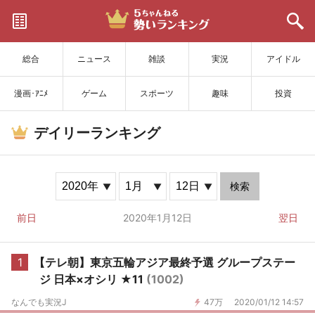
サイトを更新
総合
ニュース
雑談
実況
アイドル
漫画･ｱﾆﾒ
ゲーム
スポーツ
趣味
投資
デイリーランキング
検索
前日
2020年1月12日
翌日
1
【テレ朝】東京五輪アジア最終予選 グループステー
ジ 日本×オシリ ★11
(1002)
なんでも実況J
47万
2020/01/12 14:57