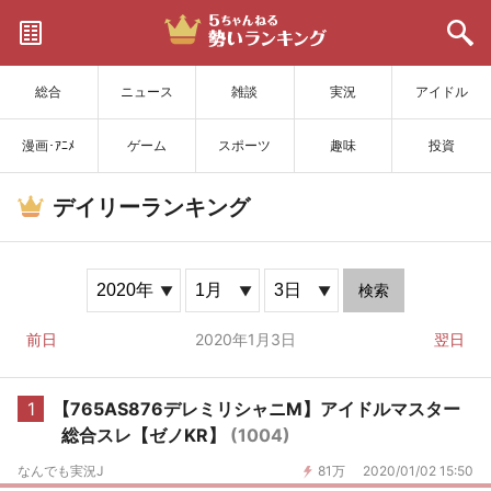
サイトを更新
総合
ニュース
雑談
実況
アイドル
漫画･ｱﾆﾒ
ゲーム
スポーツ
趣味
投資
デイリーランキング
検索
前日
2020年1月3日
翌日
1
【765AS876デレミリシャニM】アイドルマスター
総合スレ【ゼノKR】
(1004)
なんでも実況J
81万
2020/01/02 15:50