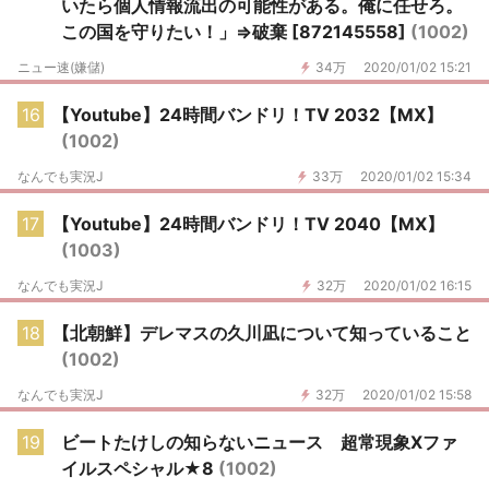
いたら個人情報流出の可能性がある。俺に任せろ。
この国を守りたい！」⇒破棄 [872145558]
(1002)
ニュー速(嫌儲)
34万
2020/01/02 15:21
16
【Youtube】24時間バンドリ！TV 2032【MX】
(1002)
なんでも実況J
33万
2020/01/02 15:34
17
【Youtube】24時間バンドリ！TV 2040【MX】
(1003)
なんでも実況J
32万
2020/01/02 16:15
18
【北朝鮮】デレマスの久川凪について知っていること
(1002)
なんでも実況J
32万
2020/01/02 15:58
19
ビートたけしの知らないニュース 超常現象Xファ
イルスペシャル★8
(1002)