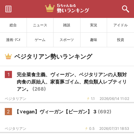
サイトを更新
総合
ニュース
雑談
実況
アイドル
漫画･ｱﾆﾒ
ゲーム
スポーツ
趣味
投資
ベジタリアン勢いランキング
1
完全菜食主義、ヴィーガン、ベジタリアンの人類対
肉食の原始人、家畜豚ゴイム、爬虫類人レプティリ
アン。
(268)
ベジタリアン
1.1
2026/06/14 11:02
2
【∨egan】ヴィ一ガン【ビ一ガン】 3
(692)
ベジタリアン
0.5
2026/07/31 18:53