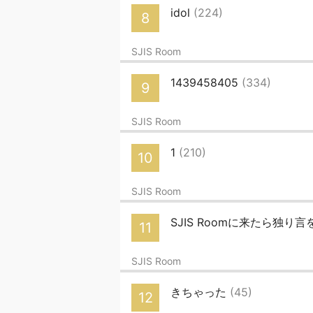
idol
(224)
8
SJIS Room
1439458405
(334)
9
SJIS Room
1
(210)
10
SJIS Room
SJIS Roomに来たら独
11
SJIS Room
きちゃった
(45)
12