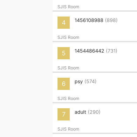
SJIS Room
1456108988
(898)
4
SJIS Room
1454486442
(731)
5
SJIS Room
psy
(574)
6
SJIS Room
adult
(290)
7
SJIS Room