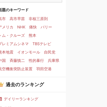
話題のキーワード
高市
高市早苗
非核三原則
アメリカ
NHK
痛快
バリー
トム・クルーズ
熊本
プレミアムシネマ
TBSテレビ
熊本地震
イオンモール
自民党
中国
斉藤慎二
性的暴行
兵庫県
航空機衝突防止装置
羽田空港
過去のランキング
デイリーランキング