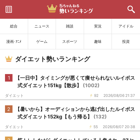
サイトを更新
総合
ニュース
雑談
実況
アイドル
漫画･ｱﾆﾒ
ゲーム
スポーツ
趣味
投資
ダイエット勢いランキング
1
【一日中】タイミングが悪くて痩せられないルイボス
式ダイエット151kg【散歩】
(1002)
ダイエット
92
2026/08/06 21:37
2
【暑いから】オーディションから逃げ出したルイボス
式ダイエット152kg【もう帰る】
(132)
ダイエット
55
2026/08/07 20:38