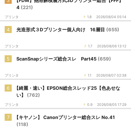
3
【FDM】熱溶解積層方式3Dプリンター総合【FFF】
4
(221)
プリンタ
1.8
2026/08/04 05:14
4
光造形式３Dプリンター個人向け 16層目
(655)
プリンタ
1.7
2026/08/06 13:12
5
ScanSnapシリーズ総合スレ Part45
(659)
プリンタ
1.1
2026/08/07 02:38
6
【綺麗・速い】EPSON総合スレッド25【色あせな
い】
(762)
プリンタ
0.9
2026/08/05 17:29
7
【キヤノン】 Canonプリンター総合スレ No.41
(118)