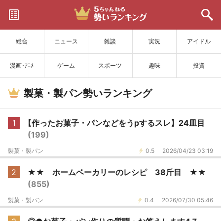
サイトを更新
総合
ニュース
雑談
実況
アイドル
漫画･ｱﾆﾒ
ゲーム
スポーツ
趣味
投資
製菓・製パン勢いランキング
1
【作ったお菓子・パンなどをうpするスレ】24皿目
(199)
製菓・製パン
0.5
2026/04/23 03:19
2
★★ ホームベーカリーのレシピ 38斤目 ★★
(855)
製菓・製パン
0.4
2026/07/30 05:46