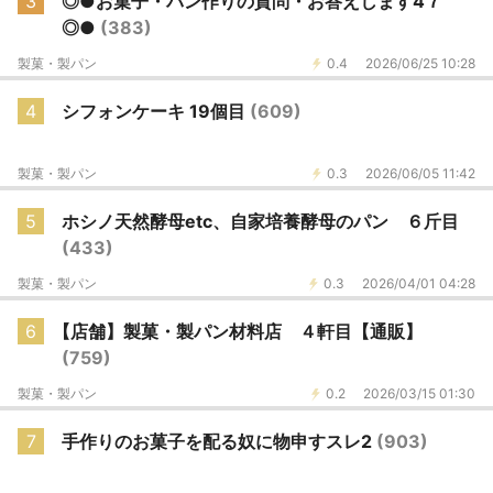
3
◎●お菓子・パン作りの質問・お答えします4７
◎●
(383)
製菓・製パン
0.4
2026/06/25 10:28
4
シフォンケーキ 19個目
(609)
製菓・製パン
0.3
2026/06/05 11:42
5
ホシノ天然酵母etc、自家培養酵母のパン ６斤目
(433)
製菓・製パン
0.3
2026/04/01 04:28
6
【店舗】製菓・製パン材料店 ４軒目【通販】
(759)
製菓・製パン
0.2
2026/03/15 01:30
7
手作りのお菓子を配る奴に物申すスレ2
(903)