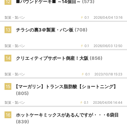
12
■パウンドケーキ■ ～14個目～
(573)
製菓・製パン
0.1
2026/04/04 13:16
13
チラシの裏3＠製菓・パン板
(708)
製菓・製パン
0.1
2026/06/03 12:50
14
クリエィティブサポート倒産！大阪
(856)
製菓・製パン
0.1
2023/10/18 15:23
15
【マーガリン】トランス脂肪酸【ショートニング】
(805)
製菓・製パン
0.1
2026/04/06 14:44
16
ホットケーキミックスがあるんですが・・・6袋目
(839)