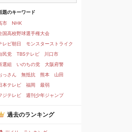
話題のキーワード
高市
NHK
全国高校野球選手権大会
テレビ朝日
モンスターストライク
自民党
TBSテレビ
川口市
新選組
いのちの党
大阪府警
おっさん
無抵抗
熊本
山田
日本テレビ
福岡
最弱
フジテレビ
週刊少年ジャンプ
過去のランキング