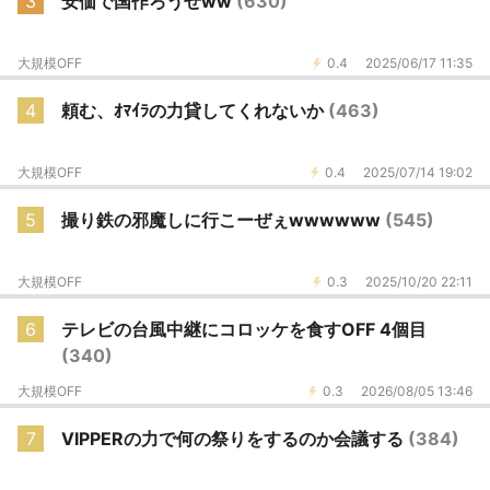
3
安価で国作ろうぜww
(630)
大規模OFF
0.4
2025/06/17 11:35
4
頼む、ｵﾏｲﾗの力貸してくれないか
(463)
大規模OFF
0.4
2025/07/14 19:02
5
撮り鉄の邪魔しに行こーぜぇwwwwww
(545)
大規模OFF
0.3
2025/10/20 22:11
6
テレビの台風中継にコロッケを食すOFF 4個目
(340)
大規模OFF
0.3
2026/08/05 13:46
7
VIPPERの力で何の祭りをするのか会議する
(384)