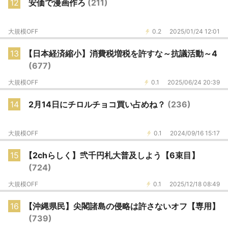
12
安価で漫画作ろ
(211)
大規模OFF
0.2
2025/01/24 12:01
13
【日本経済縮小】消費税増税を許すな～抗議活動～4
(677)
大規模OFF
0.1
2025/06/24 20:39
14
2月14日にチロルチョコ買い占めね？
(236)
大規模OFF
0.1
2024/09/16 15:17
15
【2chらしく】弐千円札大普及しよう【6束目】
(724)
大規模OFF
0.1
2025/12/18 08:49
16
【沖縄県民】尖閣諸島の侵略は許さないオフ【専用】
(739)