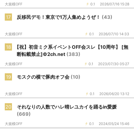
大規模OFF
0.1
2026/07/16 15:28
17
反移民デモ！東京で1万人集めようぜ！
(43)
大規模OFF
0.1
2026/07/10 14:33
18
【祝】初音ミク系イベントOFF会スレ【10周年】 [無
断転載禁止]©2ch.net
(383)
大規模OFF
0.1
2023/07/30 05:27
19
モスクの横で豚肉オフ会
(10)
大規模OFF
0.1
2026/06/20 13:12
20
それなりの人数でハレ晴レユカイを踊るin愛媛
(669)
大規模OFF
0.1
2024/05/24 15:46