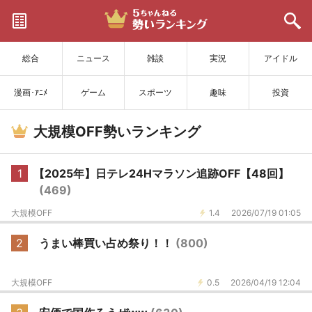
サイトを更新
総合
ニュース
雑談
実況
アイドル
漫画･ｱﾆﾒ
ゲーム
スポーツ
趣味
投資
大規模OFF勢いランキング
1
【2025年】日テレ24Hマラソン追跡OFF【48回】
(469)
大規模OFF
1.4
2026/07/19 01:05
2
うまい棒買い占め祭り！！
(800)
大規模OFF
0.5
2026/04/19 12:04