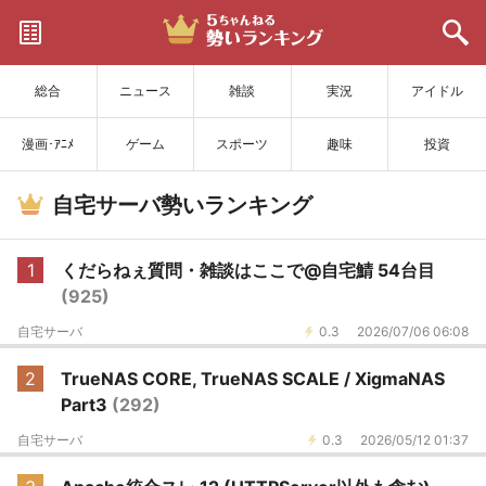
サイトを更新
総合
ニュース
雑談
実況
アイドル
漫画･ｱﾆﾒ
ゲーム
スポーツ
趣味
投資
自宅サーバ勢いランキング
1
くだらねぇ質問・雑談はここで@自宅鯖 54台目
(925)
自宅サーバ
0.3
2026/07/06 06:08
2
TrueNAS CORE, TrueNAS SCALE / XigmaNAS
Part3
(292)
自宅サーバ
0.3
2026/05/12 01:37