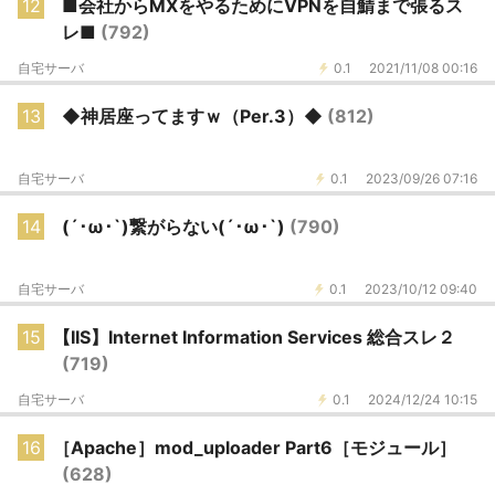
12
■会社からMXをやるためにVPNを自鯖まで張るス
レ■
(792)
自宅サーバ
0.1
2021/11/08 00:16
13
◆神居座ってますｗ（Per.3）◆
(812)
自宅サーバ
0.1
2023/09/26 07:16
14
(´･ω･`)繋がらない(´･ω･`)
(790)
自宅サーバ
0.1
2023/10/12 09:40
15
【IIS】Internet Information Services 総合スレ２
(719)
自宅サーバ
0.1
2024/12/24 10:15
16
［Apache］mod_uploader Part6［モジュール］
(628)