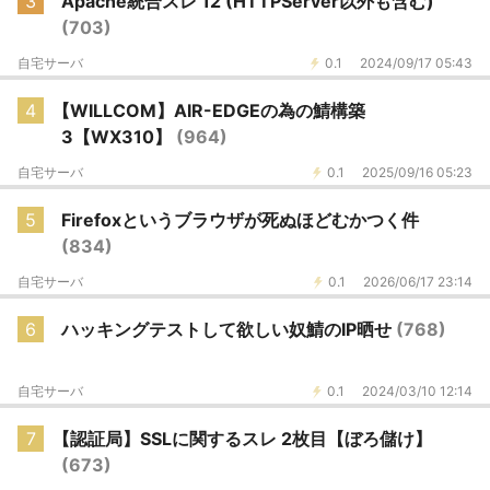
3
Apache統合スレ 12 (HTTPServer以外も含む)
(703)
自宅サーバ
0.1
2024/09/17 05:43
4
【WILLCOM】AIR-EDGEの為の鯖構築
3【WX310】
(964)
自宅サーバ
0.1
2025/09/16 05:23
5
Firefoxというブラウザが死ぬほどむかつく件
(834)
自宅サーバ
0.1
2026/06/17 23:14
6
ハッキングテストして欲しい奴鯖のIP晒せ
(768)
自宅サーバ
0.1
2024/03/10 12:14
7
【認証局】SSLに関するスレ 2枚目【ぼろ儲け】
(673)