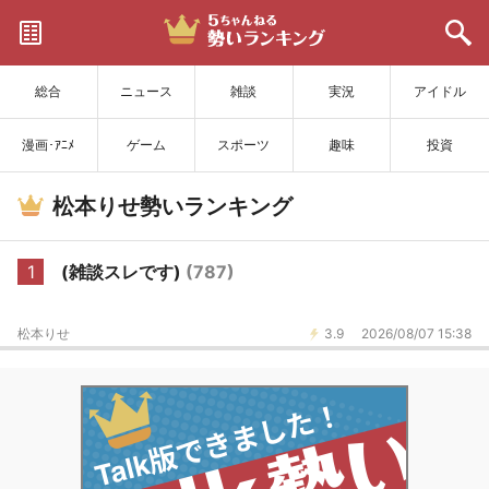
サイトを更新
総合
ニュース
雑談
実況
アイドル
漫画･ｱﾆﾒ
ゲーム
スポーツ
趣味
投資
松本りせ勢いランキング
1
(雑談スレです)
(787)
松本りせ
3.9
2026/08/07 15:38