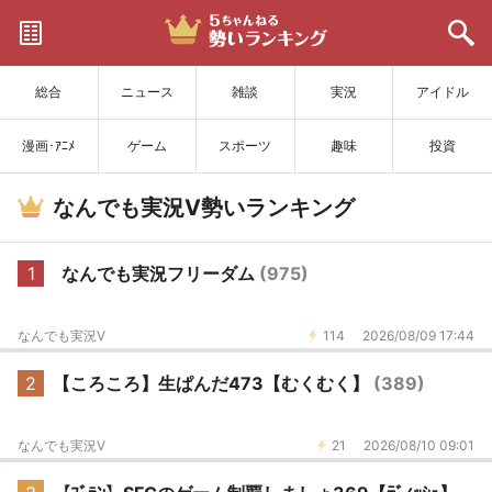
サイトを更新
総合
ニュース
雑談
実況
アイドル
漫画･ｱﾆﾒ
ゲーム
スポーツ
趣味
投資
なんでも実況V勢いランキング
1
なんでも実況フリーダム
(975)
なんでも実況V
114
2026/08/09 17:44
2
【ころころ】生ぱんだ473【むくむく】
(389)
なんでも実況V
21
2026/08/10 09:01