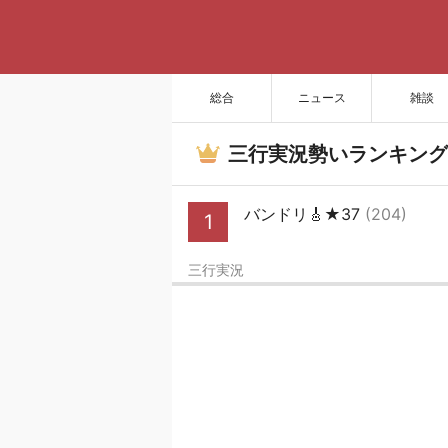
総合
ニュース
雑談
三行実況勢いランキング
バンドリ🎸★37
(204)
1
三行実況