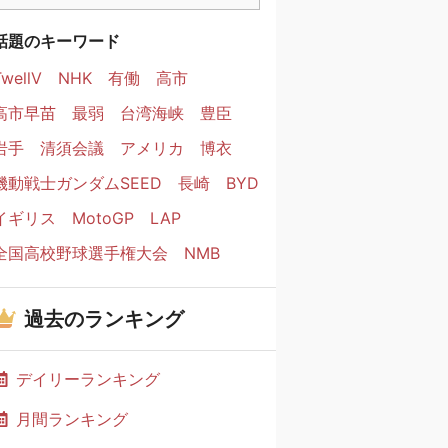
話題のキーワード
TwellV
NHK
有働
高市
高市早苗
最弱
台湾海峡
豊臣
岩手
清須会議
アメリカ
博衣
機動戦士ガンダムSEED
長崎
BYD
イギリス
MotoGP
LAP
全国高校野球選手権大会
NMB
過去のランキング
デイリーランキング
月間ランキング