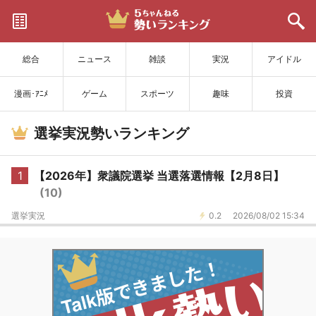
サイトを更新
総合
ニュース
雑談
実況
アイドル
漫画･ｱﾆﾒ
ゲーム
スポーツ
趣味
投資
選挙実況勢いランキング
1
【2026年】衆議院選挙 当選落選情報【2月8日】
(10)
選挙実況
0.2
2026/08/02 15:34