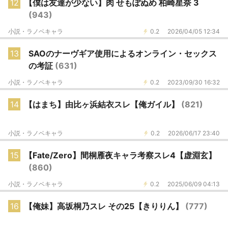
12
【僕は友達が少ない】肉 せもぽぬめ 柏崎星奈 3
(943)
小説・ラノベキャラ
0.2
2026/04/05 12:34
13
SAOのナーヴギア使用によるオンライン・セックス
の考証
(631)
小説・ラノベキャラ
0.2
2023/09/30 16:32
14
【はまち】由比ヶ浜結衣スレ【俺ガイル】
(821)
小説・ラノベキャラ
0.2
2026/06/17 23:40
15
【Fate/Zero】間桐雁夜キャラ考察スレ4【虚淵玄】
(860)
小説・ラノベキャラ
0.2
2025/06/09 04:13
16
【俺妹】高坂桐乃スレ その25【きりりん】
(777)