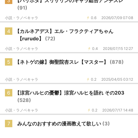
3
【ハリポタ】スリザリンのキャラ総合アンチスレ
(91)
小説・ラノベキャラ
0.6
2026/07/09 07:08
4
【カルネアデス】エル・フラクティアちゃん
【rurudo】
(72)
小説・ラノベキャラ
0.4
2026/07/15 12:27
5
【ネトゲの嫁】御聖院杏スレ【マスター】
(878)
小説・ラノベキャラ
0.2
2025/04/05 03:12
6
【涼宮ハルヒの憂鬱】涼宮ハルヒを語れ その203
(528)
小説・ラノベキャラ
0.2
2026/07/17 14:48
7
みんなのおすすめの漫画教えて欲しい
(3)