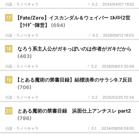
小説・ラノベキャラ
0.2
2024/04/07 19:52
17
【Fate/Zero】イスカンダル＆ウェイバー ｴﾙﾒﾛｲ2世
【ﾗｲﾀﾞｰ陣営】
(694)
小説・ラノベキャラ
0.2
2026/06/12 16:03
18
なろう系主人公がガキっぽいのは作者がガキだから
(463)
小説・ラノベキャラ
0.2
2026/08/03 20:06
19
【とある魔術の禁書目録】結標淡希のサラシ9.7反目
(706)
小説・ラノベキャラ
0.2
2025/02/25 10:34
20
とある魔術の禁書目録 浜面仕上アンチスレ part2
(796)
小説・ラノベキャラ
0.1
2024/08/08 09:00