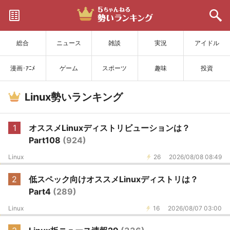
サイトを更新
総合
ニュース
雑談
実況
アイドル
漫画･ｱﾆﾒ
ゲーム
スポーツ
趣味
投資
Linux勢いランキング
1
オススメLinuxディストリビューションは？
Part108
(924)
Linux
26
2026/08/08 08:49
2
低スペック向けオススメLinuxディストリは？
Part4
(289)
Linux
16
2026/08/07 03:00