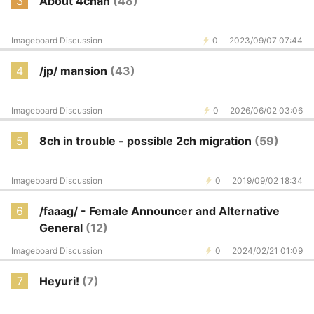
3
About 4chan
(48)
Imageboard Discussion
0
2023/09/07 07:44
4
/jp/ mansion
(43)
Imageboard Discussion
0
2026/06/02 03:06
5
8ch in trouble - possible 2ch migration
(59)
Imageboard Discussion
0
2019/09/02 18:34
6
/faaag/ - Female Announcer and Alternative
General
(12)
Imageboard Discussion
0
2024/02/21 01:09
7
Heyuri!
(7)