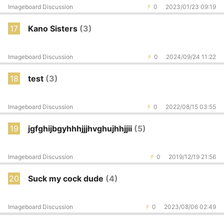
Imageboard Discussion
0
2023/01/23 09:19
17
Kano Sisters
(3)
Imageboard Discussion
0
2024/09/24 11:22
18
test
(3)
Imageboard Discussion
0
2022/08/15 03:55
19
jgfghijbgyhhhjjjhvghujhhjjii
(5)
Imageboard Discussion
0
2019/12/19 21:56
20
Suck my cock dude
(4)
Imageboard Discussion
0
2023/08/06 02:49