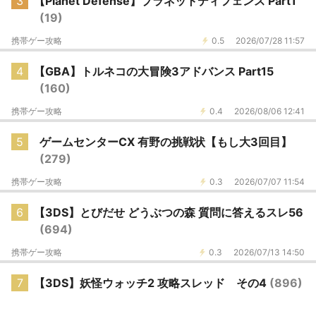
3
【Planet Defense】プラネットディフェンス Part1
(19)
携帯ゲー攻略
0.5
2026/07/28 11:57
4
【GBA】トルネコの大冒険3アドバンス Part15
(160)
携帯ゲー攻略
0.4
2026/08/06 12:41
5
ゲームセンターCX 有野の挑戦状【もし大3回目】
(279)
携帯ゲー攻略
0.3
2026/07/07 11:54
6
【3DS】とびだせ どうぶつの森 質問に答えるスレ56
(694)
携帯ゲー攻略
0.3
2026/07/13 14:50
7
【3DS】妖怪ウォッチ2 攻略スレッド その4
(896)