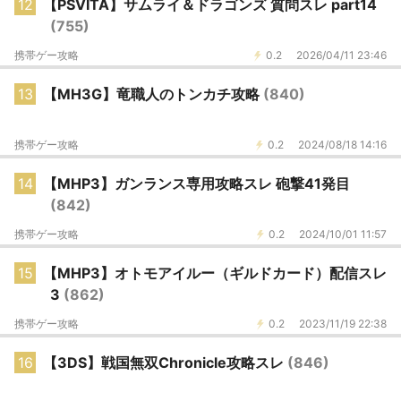
12
【PSVITA】サムライ＆ドラゴンズ 質問スレ part14
(755)
携帯ゲー攻略
0.2
2026/04/11 23:46
13
【MH3G】竜職人のトンカチ攻略
(840)
携帯ゲー攻略
0.2
2024/08/18 14:16
14
【MHP3】ガンランス専用攻略スレ 砲撃41発目
(842)
携帯ゲー攻略
0.2
2024/10/01 11:57
15
【MHP3】オトモアイルー（ギルドカード）配信スレ
3
(862)
携帯ゲー攻略
0.2
2023/11/19 22:38
16
【3DS】戦国無双Chronicle攻略スレ
(846)