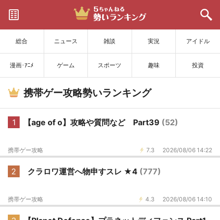
サイトを更新
総合
ニュース
雑談
実況
アイドル
漫画･ｱﾆﾒ
ゲーム
スポーツ
趣味
投資
携帯ゲー攻略勢いランキング
1
【age of o】攻略や質問など Part39
(52)
携帯ゲー攻略
7.3
2026/08/06 14:22
2
クラロワ運営へ物申すスレ ★4
(777)
携帯ゲー攻略
4.3
2026/08/06 14:10